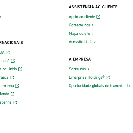
ASSISTÊNCIA AO CLIENTE
Apoio ao cliente
Contacte-nos
Mapa do site
Acessibilidade
ERNACIONAIS
EUA
A EMPRESA
Canadá
eino Unido
Sobre nós
rança
Enterprise Holdings®
Alemanha
Oportunidade globais de franchisados
rlanda
Espanha