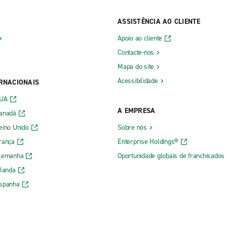
ASSISTÊNCIA AO CLIENTE
Apoio ao cliente
Contacte-nos
Mapa do site
Acessibilidade
ERNACIONAIS
EUA
A EMPRESA
Canadá
eino Unido
Sobre nós
rança
Enterprise Holdings®
Alemanha
Oportunidade globais de franchisados
rlanda
Espanha