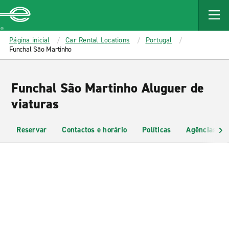
MAIN
CONTENT
Enterprise
Página inicial
Car Rental Locations
Portugal
Funchal São Martinho
Funchal São Martinho Aluguer de
viaturas
Reservar
Contactos e horário
Políticas
Agências pr