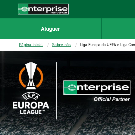
MAIN
CONTENT
Enterprise
Aluguer
Página inicial
Sobre nós
Liga Europa da UEFA e Liga Co