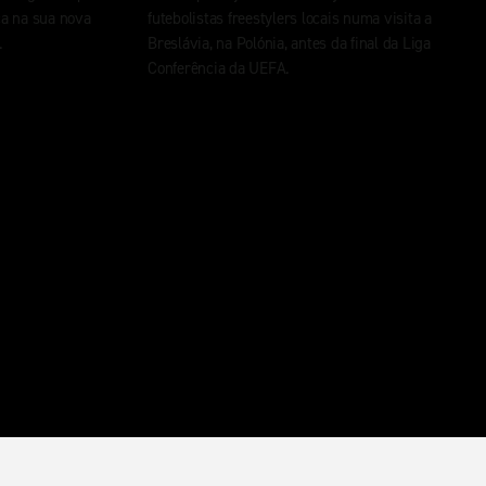
a na sua nova
futebolistas freestylers locais numa visita a
.
Breslávia, na Polónia, antes da final da Liga
Conferência da UEFA.