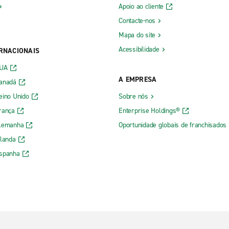
Apoio ao cliente
Contacte-nos
Mapa do site
Acessibilidade
ERNACIONAIS
EUA
A EMPRESA
Canadá
eino Unido
Sobre nós
rança
Enterprise Holdings®
Alemanha
Oportunidade globais de franchisados
rlanda
Espanha