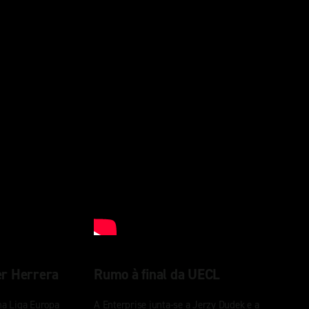
er Herrera
Rumo à final da UECL
na Liga Europa
A Enterprise junta-se a Jerzy Dudek e a