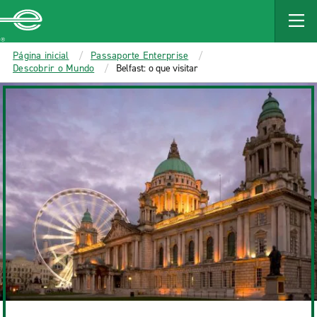
MAIN
CONTENT
Enterprise
Página inicial
Passaporte Enterprise
Descobrir o Mundo
Belfast: o que visitar