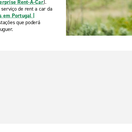
terprise Rent-A-Car
).
 serviço de rent a car da
s em Portugal |
stações que poderá
uguer.