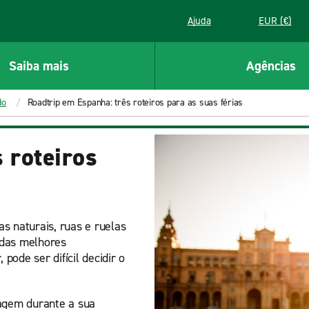
Ajuda
EUR (€)
Saiba mais
Agências
do
Roadtrip em Espanha: três roteiros para as suas férias
 roteiros
s naturais, ruas e ruelas
 das melhores
ode ser difícil decidir o
sagem durante a sua