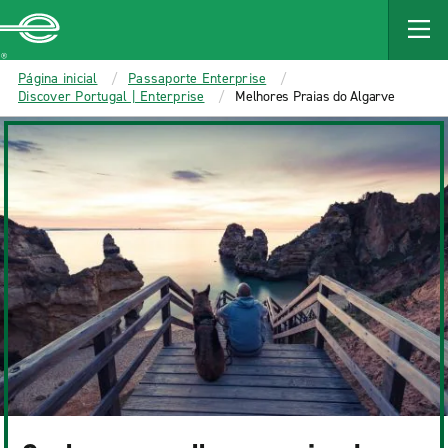
MAIN
CONTENT
Enterprise
Página inicial
Passaporte Enterprise
Discover Portugal | Enterprise
Melhores Praias do Algarve