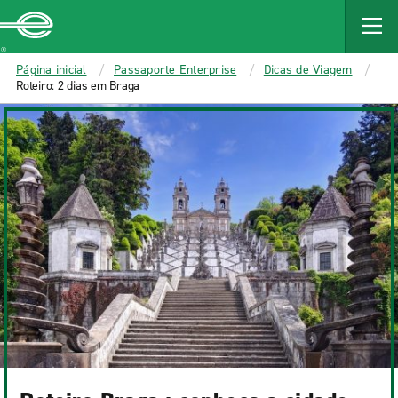
MAIN
CONTENT
Enterprise
Página inicial
Passaporte Enterprise
Dicas de Viagem
Roteiro: 2 dias em Braga