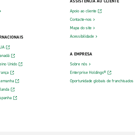
ASSISTÊNCIA AO CLIENTE
Apoio ao cliente
Contacte-nos
Mapa do site
Acessibilidade
ERNACIONAIS
EUA
A EMPRESA
Canadá
eino Unido
Sobre nós
rança
Enterprise Holdings®
Alemanha
Oportunidade globais de franchisados
rlanda
Espanha