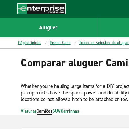
MAIN
CONTENT
Enterprise
Aluguer
Página inicial
Rental Cars
Todos os veículos de alugu
Comparar aluguer Cami
Whether you’re hauling large items for a DIY projec
pickup trucks have the space, power and durability 
locations do not allow a hitch to be attached or towi
Viaturas
Camiões
SUV
Carrinhas