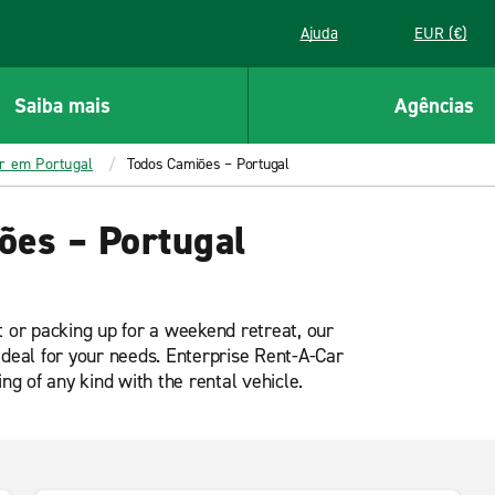
Ajuda
EUR (€)
Saiba mais
Agências
er em Portugal
Todos Camiões – Portugal
ões – Portugal
t or packing up for a weekend retreat, our
ideal for your needs. Enterprise Rent-A-Car
ng of any kind with the rental vehicle.