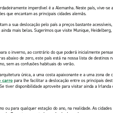
dadeiramente imperdível é a Alemanha. Neste país, vive-se as
ações que encantam as principais cidades alemãs.
itam a sua deslocação pelo país a preços bastante acessíveis,
m ainda mais belas. Sugerimos que visite Munique, Heidelber
ara o inverno, ao contrário do que poderá inicialmente pen
ras abaixo de zero, este país está na nossa lista de destinos
ano, sem as confusões habituais do verão.
 arquitetura única, a uma costa apaixonante e a uma zona de
e carro
para lhe facilitar a deslocação entre os principais dest
e tiver disponibilidade aproveite para visitar ainda a Irlanda 
rno ou para qualquer estação do ano, na realidade. As cidade