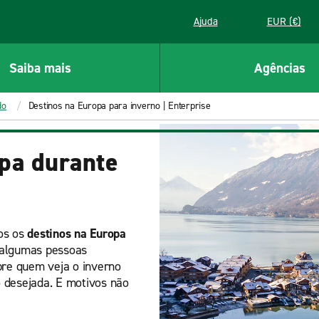
Ajuda
EUR (€)
Saiba mais
Agências
do
Destinos na Europa para inverno | Enterprise
opa durante
os os
destinos na Europa
 algumas pessoas
re quem veja o inverno
 desejada. E motivos não