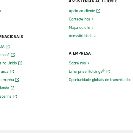
ASSISTÊNCIA AO CLIENTE
Apoio ao cliente
Contacte-nos
Mapa do site
Acessibilidade
ERNACIONAIS
EUA
A EMPRESA
Canadá
eino Unido
Sobre nós
rança
Enterprise Holdings®
Alemanha
Oportunidade globais de franchisados
rlanda
Espanha